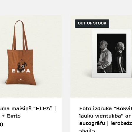
OUT OF STOCK
ma maisiņš “ELPA” |
Foto izdruka “Kokvi
 + Gints
lauku vientulībā” ar
autogrāfu | ierobež
00
skaits