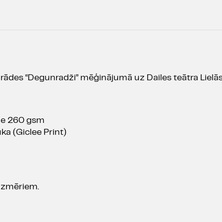
zrādes “Degunradži” mēģinājumā uz Dailes teātra Lielās
que 260 gsm
ka (Giclee Print)
 izmēriem.