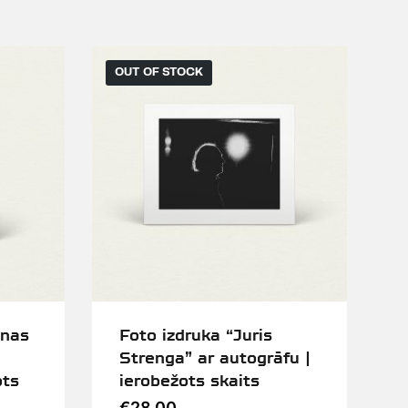
OUT OF STOCK
lnas
Foto izdruka “Juris
Strenga” ar autogrāfu |
ots
ierobežots skaits
€
28.00