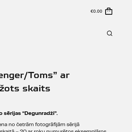
€
0.00
renger/Toms” ar
žots skaits
 sērijas “Degunradži”.
ena no četrām fotogrāfijām sērijā
 skaitā – 20 ar roku numurētos eksemplāros,