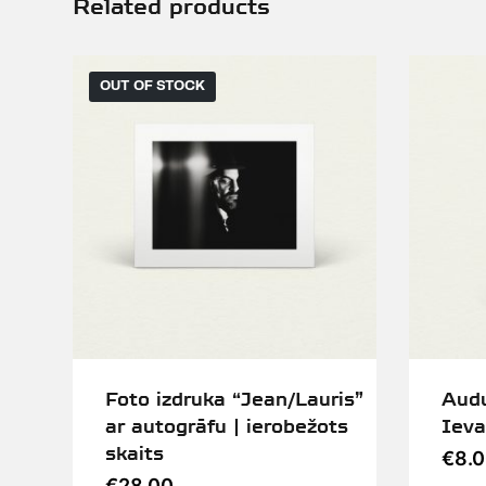
Related products
OUT OF STOCK
Foto izdruka “Jean/Lauris”
Audu
ar autogrāfu | ierobežots
Ieva
skaits
€
8.
€
28.00