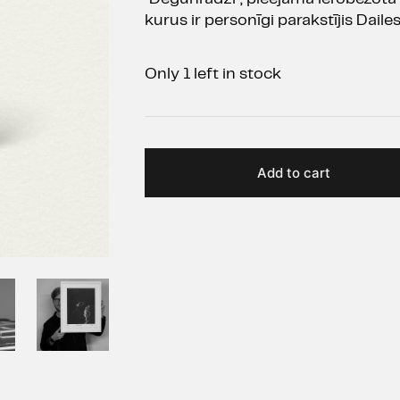
kurus ir personīgi parakstījis Daile
Only 1 left in stock
Add to cart