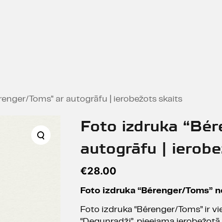
renger/Toms" ar autogrāfu | ierobežots skaits
Foto izdruka “Bé
autogrāfu | ierobe
€
28.00
Foto izdruka “Bérenger/Toms” no
Foto izdruka “Bérenger/Toms” ir vi
“Degunradži”, pieejama ierobežotā