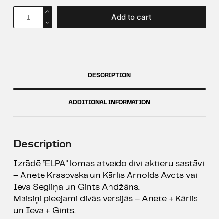
Auduma
Add to cart
maisiņš
"ELPA"
|
Anete
+
DESCRIPTION
Kārlis
quantity
ADDITIONAL INFORMATION
Description
Izrādē “
ELPA
” lomas atveido divi aktieru sastāvi
– Anete Krasovska un Kārlis Arnolds Avots vai
Ieva Segliņa un Gints Andžāns.
Maisiņi pieejami divās versijās – Anete + Kārlis
un Ieva + Gints.