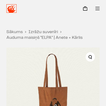
S
k
i
p
t
Sākums
Izrāžu suvenīri
o
Auduma maisiņš "ELPA" | Anete + Kārlis
c
o
n
t
e
n
t