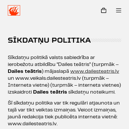
S
k
i
p
t
SĪKDATŅU POLITIKA
o
c
o
Sīkdatņu politikā valsts sabiedrība ar
n
ierobežotu atbildību “Dailes teātris” (turpmāk –
t
Dailes teātris
) mājaslapā
www.dailesteatris.lv
e
un www.veikals.dailesteatris.lv (turpmāk –
n
Interneta vietne) (turpmāk – interneta vietnes)
t
izskaidroti
Dailes teātris
sīkdatņu noteikumi.
Šī sīkdatņu politika var tik regulāri atjaunota un
tajā var tikt veiktas izmaiņas. Veicot izmaiņas,
jaunā redakcija tiek publicēta interneta vietnē:
www.dailesteatris.lv.