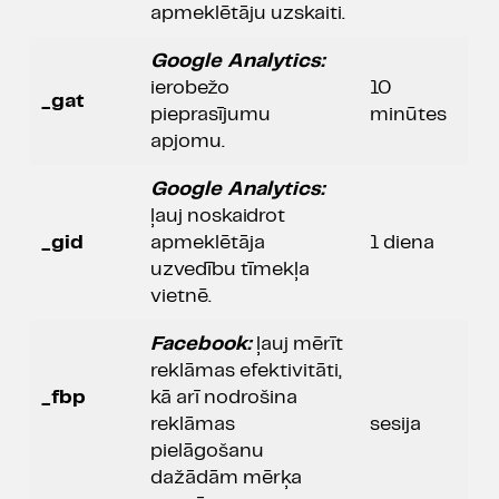
apmeklētāju uzskaiti.
Google Analytics:
ierobežo
10
_gat
pieprasījumu
minūtes
apjomu.
Google Analytics:
ļauj noskaidrot
_gid
apmeklētāja
1 diena
uzvedību tīmekļa
vietnē.
Facebook:
ļauj mērīt
reklāmas efektivitāti,
_fbp
kā arī nodrošina
reklāmas
sesija
pielāgošanu
dažādām mērķa