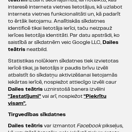
teātrim
izdarīt secinājumus, lai noteiktu, kas
interesē interneta vietnes lietotājus, kā uzlabot
interneta vietnes funkcionalitāti un, kā padarīt
to ērtāk lietojamu. Analītiskās sīkdatnes
identificē tikai lietotāja ierīci, taču neizpauž
ierīces lietotāja identitāti. Par datu apstrādi, ko
saistībā ar sīkdatnēm veic Google LLC,
Dailes
teātris
neatbild.
Statistikas nolūkiem sīkdatnes tiek izvietotas
ierīcē tikai, ja lietotājs ir paudis brīvu izvēli
atbalstīt šo sīkdatņu aktivizēšanai lietojamās
iekārtas ierīcē, nospiežot attiecīgo izvēli caur
Dailes teātris
uznirstošā banera izvēlni
“Iestatījumi”
vai arī, nospiežot
“Piekrītu
visam”.
Tirgvedības sīkdatnes
Dailes teātris
var izmantot
Facebook
pikseļus,