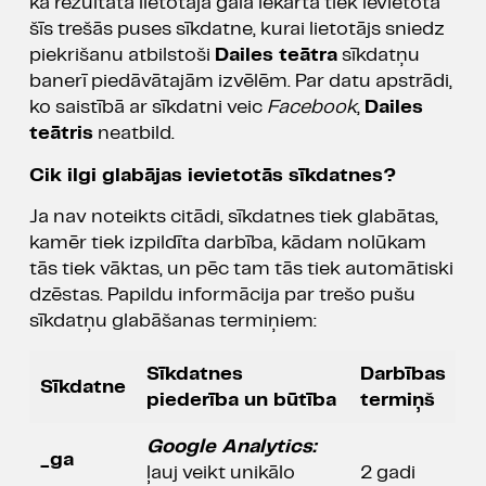
kā rezultātā lietotāja gala iekārtā tiek ievietota
šīs trešās puses sīkdatne, kurai lietotājs sniedz
piekrišanu atbilstoši
Dailes teātra
sīkdatņu
banerī piedāvātajām izvēlēm. Par datu apstrādi,
ko saistībā ar sīkdatni veic
Facebook
,
Dailes
teātris
neatbild.
Cik ilgi glabājas ievietotās sīkdatnes?
Ja nav noteikts citādi, sīkdatnes tiek glabātas,
kamēr tiek izpildīta darbība, kādam nolūkam
tās tiek vāktas, un pēc tam tās tiek automātiski
dzēstas. Papildu informācija par trešo pušu
sīkdatņu glabāšanas termiņiem:
Sīkdatnes
Darbības
Sīkdatne
piederība un būtība
termiņš
Google Analytics:
_ga
ļauj veikt unikālo
2 gadi