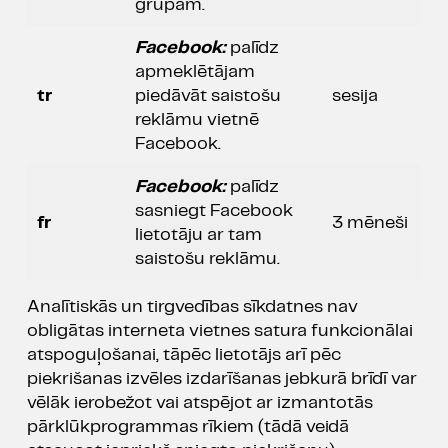
grupām.
Facebook:
palīdz
apmeklētājam
tr
piedāvāt saistošu
sesija
reklāmu vietnē
Facebook.
Facebook:
palīdz
sasniegt Facebook
fr
3 mēneši
lietotāju ar tam
saistošu reklāmu.
Analītiskās un tirgvedības sīkdatnes nav
obligātas interneta vietnes satura funkcionālai
atspoguļošanai, tāpēc lietotājs arī pēc
piekrišanas izvēles izdarīšanas jebkurā brīdī var
vēlāk ierobežot vai atspējot ar izmantotās
pārklūkprogrammas rīkiem (tādā veidā