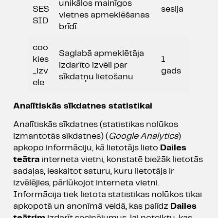
unikālos mainīgos
SES
sesija
vietnes apmeklēšanas
SID
brīdī.
coo
Saglabā apmeklētāja
kies
1
izdarīto izvēli par
_izv
gads
sīkdatņu lietošanu
ele
Analītiskās sīkdatnes
statistikai
Analītiskās sīkdatnes (statistikas nolūkos
izmantotās sīkdatnes) (
Google Analytics
)
apkopo informāciju, kā lietotājs lieto
Dailes
teātra
interneta vietni, konstatē biežāk lietotās
sadaļas, ieskaitot saturu, kuru lietotājs ir
izvēlējies, pārlūkojot interneta vietni.
Informācija tiek lietota statistikas nolūkos tikai
apkopotā un anonīmā veidā, kas palīdz
Dailes