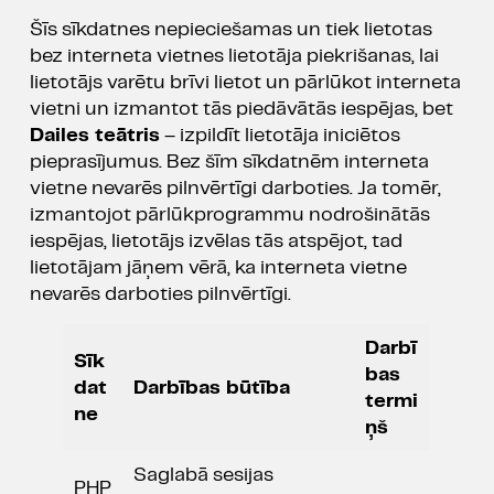
Šīs sīkdatnes nepieciešamas un tiek lietotas
bez interneta vietnes lietotāja piekrišanas, lai
lietotājs varētu brīvi lietot un pārlūkot interneta
vietni un izmantot tās piedāvātās iespējas, bet
Dailes teātris
– izpildīt lietotāja iniciētos
pieprasījumus. Bez šīm sīkdatnēm interneta
vietne nevarēs pilnvērtīgi darboties. Ja tomēr,
izmantojot pārlūkprogrammu nodrošinātās
iespējas, lietotājs izvēlas tās atspējot, tad
lietotājam jāņem vērā, ka interneta vietne
nevarēs darboties pilnvērtīgi.
Darbī
Sīk
bas
dat
Darbības būtība
termi
ne
ņš
Saglabā sesijas
PHP