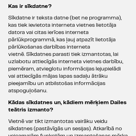
Kas ir sīkdatne?
Sīkdatne ir teksta datne (bet ne programma),
kas tiek ievietota interneta vietnes lietotāja
datora vai citas ierīces interneta
pārlūkprogrammā, kas ļauj atpazīt lietotāja
pārlūkošanas darbības interneta
vietnē. Sīkdatnes parasti tiek izmantotas, lai
uzlabotu attiecīgās interneta vietnes darbību,
piemēram, atvieglotu informācijas lejupielādi
vai attiecīgās mājas lapas sadaļu ātrāku
pieejamību un atbilstošas informācijas
atspoguļošanu.
Kādas sīkdatnes un, kādiem mērķiem Dailes
teātris izmanto?
Vietnē var tikt izmantotas vairāku veidu
sīkdatnes (pastāvīgās un sesijas). Atkarībā no
veicamajām funkcijām un izmantošanas mērķa