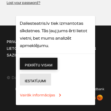
Lost your password?
Dailesteatris.lv tiek izmantotas
sīkdatnes. Tās ļauj jums ērti lietot
vietni, bet mums analizēt
PRIVĀTUMA POLITIKA
SĪKDATŅU POLITIKA
apmeklējumu.
LIETOŠANAS NOTEIKUMI UN DISTANCES LĪGUMS
SAZINĀTIES AR MUMS
PIEKRĪTU VISAM
© Dailes Teātris 2026
IESTATĪJUMI
Droši pirkumi tiešsaistē ar Mastercard, Visa un Swedbank
Vairāk informācijas