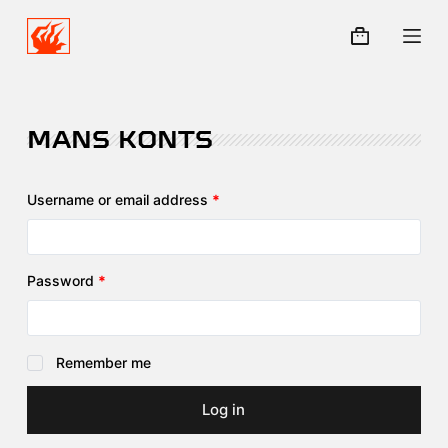
S
k
i
p
t
MANS KONTS
o
c
o
Username or email address
*
n
t
e
Password
*
n
t
Remember me
Log in